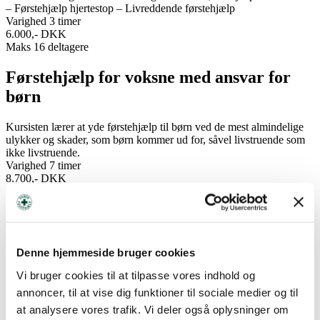
– Førstehjælp hjertestop – Livreddende førstehjælp
Varighed 3 timer
6.000,- DKK
Maks 16 deltagere
Førstehjælp for voksne med ansvar for
børn
Kursisten lærer at yde førstehjælp til børn ved de mest almindelige
ulykker og skader, som børn kommer ud for, såvel livstruende som
ikke livstruende.
Varighed 7 timer
8.700,- DKK
Maks 16 deltagere
Førstehjælp med særligt ansvar
Kursisten lærer at yde førstehjælp ved livstruende ulykker inklusiv
Denne hjemmeside bruger cookies
genoplivning med hjertestarter. Kursisten lærer at yde førstehjælp
Vi bruger cookies til at tilpasse vores indhold og
ved akut opståede skader og sygdomme.
Varighed 12 timer
annoncer, til at vise dig funktioner til sociale medier og til
12.400,- DKK
at analysere vores trafik. Vi deler også oplysninger om
Maks 16 deltagere