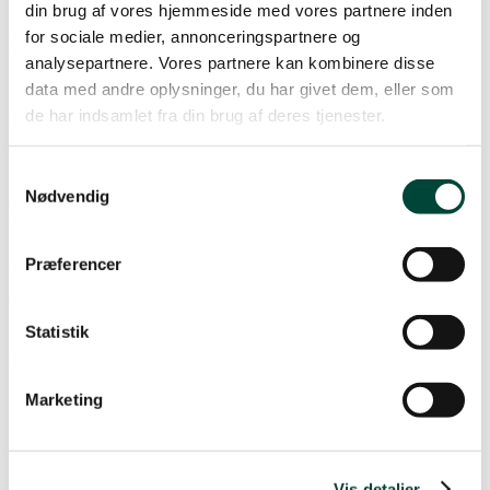
din brug af vores hjemmeside med vores partnere inden
Medborger-førstehjælp
for sociale medier, annonceringspartnere og
analysepartnere. Vores partnere kan kombinere disse
Kursisten lærer at yde førstehjælp ved livstruende ulykker inkl.
data med andre oplysninger, du har givet dem, eller som
genoplivning med hjertestarter.
de har indsamlet fra din brug af deres tjenester.
Varighed 7 timer
8.700,- DKK
Maks 16 deltagere
Samtykkevalg
Nødvendig
Førstehjælp ved hjertestop
Kursisten lærer at yde basal genoplivning med og uden hjertestarter.
Præferencer
Varighed 4 timer
6.300,- DKK
Maks 16 deltagere
Statistik
Følg os på
Marketing
Vis detaljer