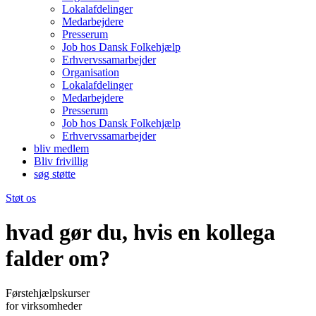
Lokalafdelinger
Medarbejdere
Presserum
Job hos Dansk Folkehjælp
Erhvervssamarbejder
Organisation
Lokalafdelinger
Medarbejdere
Presserum
Job hos Dansk Folkehjælp
Erhvervssamarbejder
bliv medlem
Bliv frivillig
søg støtte
Støt os
hvad gør du, hvis en kollega
falder om?
Førstehjælpskurser
for virksomheder