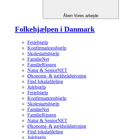
Åben Vores arbejde
Folkehjælpen i Danmark
Feriehjælp
Konfirmationshjælp
Skolestartshjælp
FamilieNet
FamilieRingen
Natur & SeniorNET
Økonomi- & gældsrådgivning
Find lokalafdeling
Julehjælp
Feriehjælp
Konfirmationshjælp
Skolestartshjælp
FamilieNet
FamilieRingen
Natur & SeniorNET
Økonomi- & gældsrådgivning
Find lokalafdeling
Julehjælp