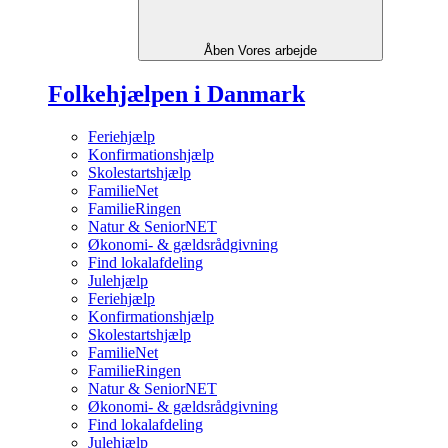
Åben Vores arbejde
Folkehjælpen i Danmark
Feriehjælp
Konfirmationshjælp
Skolestartshjælp
FamilieNet
FamilieRingen
Natur & SeniorNET
Økonomi- & gældsrådgivning
Find lokalafdeling
Julehjælp
Feriehjælp
Konfirmationshjælp
Skolestartshjælp
FamilieNet
FamilieRingen
Natur & SeniorNET
Økonomi- & gældsrådgivning
Find lokalafdeling
Julehjælp