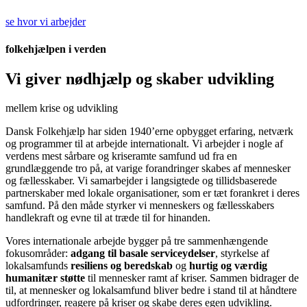
se hvor vi arbejder
folkehjælpen i verden
Vi giver nødhjælp og skaber udvikling
mellem krise og udvikling
Dansk Folkehjælp har siden 1940’erne opbygget erfaring, netværk
og programmer til at arbejde internationalt. Vi arbejder i nogle af
verdens mest sårbare og kriseramte samfund ud fra en
grundlæggende tro på, at varige forandringer skabes af mennesker
og fællesskaber. Vi samarbejder i langsigtede og tillidsbaserede
partnerskaber med lokale organisationer, som er tæt forankret i deres
samfund. På den måde styrker vi menneskers og fællesskabers
handlekraft og evne til at træde til for hinanden.
Vores internationale arbejde bygger på tre sammenhængende
fokusområder:
adgang til basale serviceydelser
, styrkelse af
lokalsamfunds
resiliens og beredskab
og
hurtig og værdig
humanitær støtte
til mennesker ramt af kriser. Sammen bidrager de
til, at mennesker og lokalsamfund bliver bedre i stand til at håndtere
udfordringer, reagere på kriser og skabe deres egen udvikling.