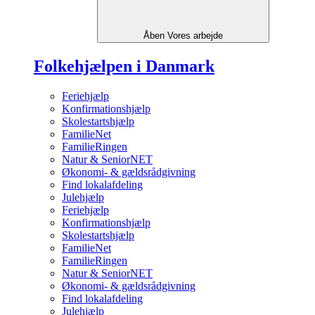
Åben Vores arbejde
Folkehjælpen i Danmark
Feriehjælp
Konfirmationshjælp
Skolestartshjælp
FamilieNet
FamilieRingen
Natur & SeniorNET
Økonomi- & gældsrådgivning
Find lokalafdeling
Julehjælp
Feriehjælp
Konfirmationshjælp
Skolestartshjælp
FamilieNet
FamilieRingen
Natur & SeniorNET
Økonomi- & gældsrådgivning
Find lokalafdeling
Julehjælp