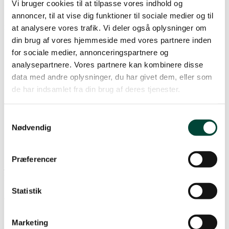
Vi bruger cookies til at tilpasse vores indhold og
Vi skaber adgang til basale ydelser som uddannelse, vand og
annoncer, til at vise dig funktioner til sociale medier og til
forbedrede sanitetsforhold. Sammen med lokalsamfund- og
myndigheder bygger og rehabiliterer vi infrastruktur, der ikke blot
at analysere vores trafik. Vi deler også oplysninger om
fungerer, men ejes og vedligeholdes lokalt.
din brug af vores hjemmeside med vores partnere inden
for sociale medier, annonceringspartnere og
2. resiliens og beredskab
analysepartnere. Vores partnere kan kombinere disse
data med andre oplysninger, du har givet dem, eller som
Når kriser opstår, er det lokalsamfundet, der reagerer først. Dansk
Folkehjælp styrker den sociale infrastruktur gennem
de har indsamlet fra din brug af deres tjenester.
førstehjælpsnetværk, WASH‑komitéer og lokalt beredskab –
forankret i en fælles træde‑til‑kultur.
Samtykkevalg
3. hurtig humanitær respons
Nødvendig
Når kriser rammer, er det afgørende at reagere hurtigt.
Dansk
Præferencer
Folkehjælp leverer hurtig, fleksibel og lokalt ledet humanitær støtte
– ofte inden for få dage – med fokus på kontanter, nødhjælp og
løsninger, der styrker menneskers egen handlekraft
.
Statistik
dansk folkehjælp i verden
Marketing