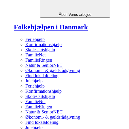
Åben Vores arbejde
Folkehjælpen i Danmark
Feriehjælp
Konfirmationshjælp
Skolestartshjælp
FamilieNet
FamilieRingen
Natur & SeniorNET
Økonomi- & gældsrådgivning
Find lokalafdeling
Julehjælp
Feriehjælp
Konfirmationshjælp
Skolestartshjælp
FamilieNet
FamilieRingen
Natur & SeniorNET
Økonomi- & gældsrådgivning
Find lokalafdeling
Julehjælp