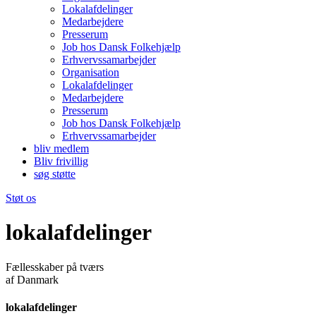
Lokalafdelinger
Medarbejdere
Presserum
Job hos Dansk Folkehjælp
Erhvervssamarbejder
Organisation
Lokalafdelinger
Medarbejdere
Presserum
Job hos Dansk Folkehjælp
Erhvervssamarbejder
bliv medlem
Bliv frivillig
søg støtte
Støt os
lokalafdelinger
Fællesskaber på tværs
af Danmark
lokalafdelinger